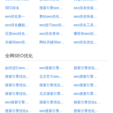
SEO排名
搜索引擎seo排名软件
seo排名快速优化什么意思
seo排名第一
整站seo排名关键词有哪些
seo排名快速优化的方法是
seo排名赚能赚钱吗
seo技巧seo排名优化
seo排名工具给您好的建议下载官网
百度seo排名公司
seo排名查询工具
哪里有seo排名优化公司
关键词seo排名优化软件
网站关键词seo排名优化
seo排名优化软件有用吗
全网SEO优化
如何进行seo搜索引擎优化
seo搜索引擎优化内容包括
搜索引擎优化技术都有哪些
搜索引擎优化怎么做
北京官方seo搜索引擎优化推荐
seo搜索引擎优化实战手册pdf
搜索引擎优化指南有哪些
搜索引擎优化排名规则
seo搜索引擎优化
搜索引擎优化方案案例
北京搜索引擎优化seo
seo搜索引擎优化网站是什么
seo搜索引擎优化软件
搜索引擎优化是什么意思怎么操作
搜索引擎优化seo什么意思
搜索引擎优化seo怎么做
seo搜索引擎优化实战
搜索引擎优化工具包括