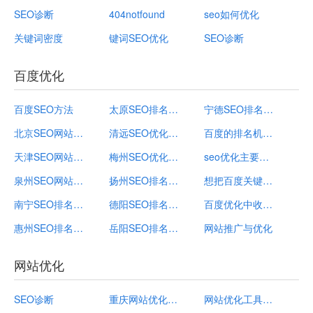
SEO诊断
404notfound
seo如何优化
关键词密度
键词SEO优化
SEO诊断
百度优化
百度SEO方法
太原SEO排名公司_太原关键词优化排名_百度优化
宁德SEO排名外包_百度优化_宁德网站关键词排名
北京SEO网站优化_百度优化_北京关键词优化服务
清远SEO优化推广_百度优化_清远关键词优化排名
百度的排名机制是什么？百度优化适用于网站推广吗？
天津SEO网站优化_天津网站关键词排名_百度优化
梅州SEO优化推广_梅州网站关键词排名_百度优化
seo优化主要应用到哪些方面？如何做百度优化？
泉州SEO网站优化_百度优化_泉州网站关键词推广
扬州SEO排名外包_扬州关键词优化服务_百度优化
想把百度关键词优化首页，你需要找专业百度优化公司
南宁SEO排名公司_南宁关键词优化服务_百度优化
德阳SEO排名外包_百度优化_德阳网页关键词优化
百度优化中收录减少的可能因素
惠州SEO排名公司_百度优化_惠州网页关键词优化
岳阳SEO排名外包_岳阳关键词优化排名_百度优化
网站推广与优化
网站优化
SEO诊断
重庆网站优化常识
网站优化工具是什么